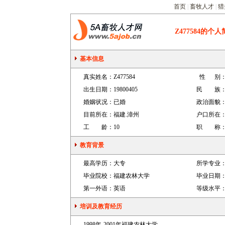
首页
|
畜牧人才
|
猎
Z477584
的个人
基本信息
真实姓名：
Z477584
性 别
出生日期：
19800405
民 族
婚姻状况：
已婚
政治面貌
目前所在：
福建.漳州
户口所在
工 龄：
10
职 称
教育背景
最高学历：
大专
所学专业
毕业院校：
福建农林大学
毕业日期
第一外语：
英语
等级水平
培训及教育经历
1998年-2001年福建农林大学