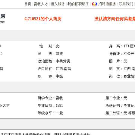
首页
|
畜牧人才
|
猎头服务
|
我的招聘助手
|
招聘通服务
|
联系我们
G710521
的个人简历
没认清方向任何风都
1
性 别：
女
身 高：
153
厘
15
民 族：
汉族
身份证：
不公开
政治面貌：
中共党员
照 片：
无
南昌
户口所在：
江西.南昌
籍 贯：
江西.
职 称：
中级
岗 位：
职业院
所学专业：
畜牧
第二专业：
无
业大学
毕业日期：
1991
所获证书：
毕业证
等级水平：
一般
第二外语：
无
等级
991年7月在江西农业大学畜牧专业读书，获毕业证书及学士学位。