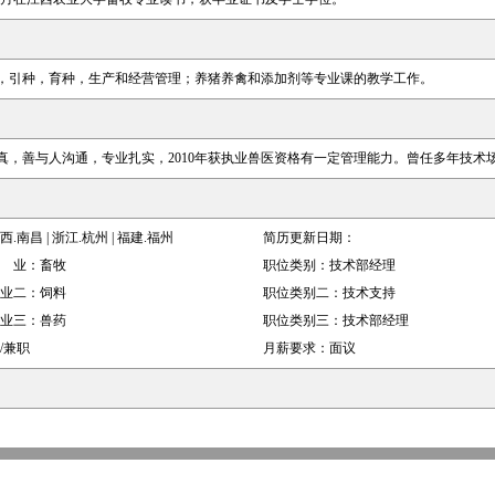
，引种，育种，生产和经营管理；养猪养禽和添加剂等专业课的教学工作。
真，善与人沟通，专业扎实，2010年获执业兽医资格有一定管理能力。曾任多年技术
西.南昌 | 浙江.杭州 | 福建.福州
简历更新日期：
 业：
畜牧
职位类别：
技术部经理
业二：
饲料
职位类别二：
技术支持
业三：
兽药
职位类别三：
技术部经理
/兼职
月薪要求：
面议