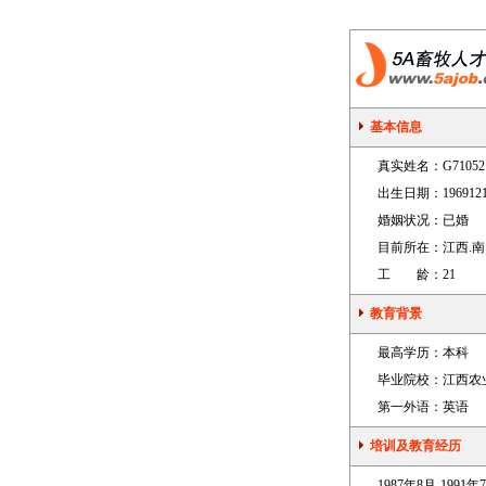
基本信息
真实姓名：
G71052
出生日期：
196912
婚姻状况：
已婚
目前所在：
江西.
工 龄：
21
教育背景
最高学历：
本科
毕业院校：
江西农
第一外语：
英语
培训及教育经历
1987年8月-1