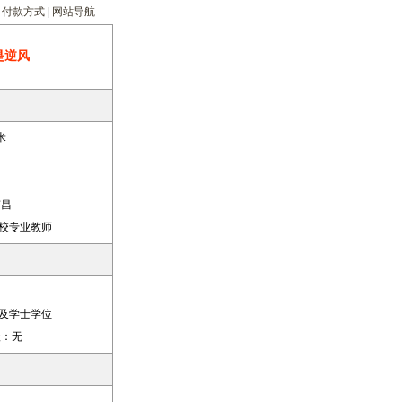
|
付款方式
|
网站导航
是逆风
米
南昌
校专业教师
及学士学位
：
无