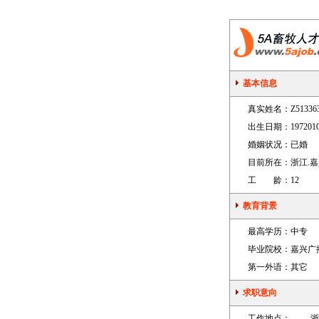
基本信息
真实姓名：
Z51336
出生日期：
197201
婚姻状况：
已婚
目前所在：
浙江.
工 龄：
12
教育背景
最高学历：
中专
毕业院校：
嘉兴广
第一外语：
其它
求职意向
工作地点：
浙