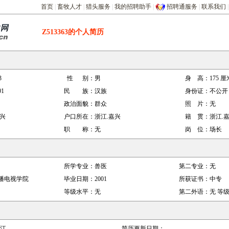
首页
|
畜牧人才
|
猎头服务
|
我的招聘助手
|
招聘通服务
|
联系我们
Z513363
的个人简历
3
性 别：
男
身 高：
175
厘
01
民 族：
汉族
身份证：
不公开
政治面貌：
群众
照 片：
无
嘉兴
户口所在：
浙江.嘉兴
籍 贯：
浙江.
职 称：
无
岗 位：
场长
所学专业：
兽医
第二专业：
无
播电视学院
毕业日期：
2001
所获证书：
中专
等级水平：
无
第二外语：
无
等级
江
简历更新日期：