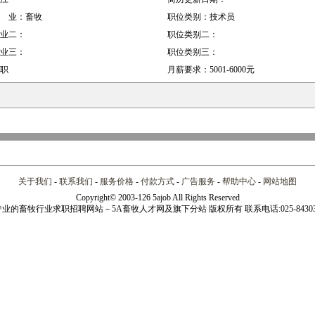
 业：
畜牧
职位类别：
技术员
业二：
职位类别二：
业三：
职位类别三：
职
月薪要求：
5001-6000元
关于我们
-
联系我们
-
服务价格
-
付款方式
-
广告服务
-
帮助中心
-
网站地图
Copyright© 2003-
126 5ajob All Rights Reserved
业的畜牧行业求职招聘网站－5A畜牧人才网及旗下分站 版权所有 联系电话:025-84303