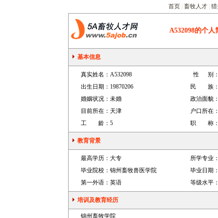
首页
|
畜牧人才
|
猎
A532098
的个人
基本信息
真实姓名：
A532098
性 别
出生日期：
19870206
民 族
婚姻状况：
未婚
政治面貌
目前所在：
天津
户口所在
工 龄：
5
职 称
教育背景
最高学历：
大专
所学专业
毕业院校：
锦州畜牧兽医学院
毕业日期
第一外语：
英语
等级水平
培训及教育经历
锦州畜牧学院