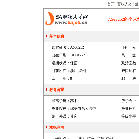
首页
|
畜牧人才
|
猎
A563252
的个人
基本信息
真实姓名：
A563252
性 别
出生日期：
19801227
民 族
婚姻状况：
保密
政治面貌
目前所在：
浙江.温州
户口所在
工 龄：
8
职 称
教育背景
最高学历：
高中
所学专业
毕业院校：
瑞安市第六高中
毕业日期
第一外语：
其它
等级水平
求职意向
工作地点：
浙江.杭州 | 福建.福州