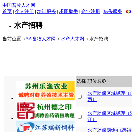
中国畜牧人才网
首页
|
个人注册
|
培训服务
|
求职助手
|
企业注册
|
猎头服务
|
水产招聘
当前位置
5A畜牧人才网
水产人才网
水产招聘
>
>
>
选择
职位名称
水产动保区域经理（
西）
水产动保区域经理（
江）
水产动保网络/电话销