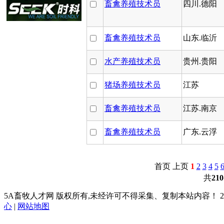
畜禽养殖技术员
四川.德阳
畜禽养殖技术员
山东.临沂
水产养殖技术员
贵州.贵阳
猪场养殖技术员
江苏
畜禽养殖技术员
江苏.南京
畜禽养殖技术员
广东.云浮
首页 上页
1
2
3
4
5
共
210
5A畜牧人才网 版权所有,未经许可不得采集、复制本站内容！ 2003
心
|
网站地图