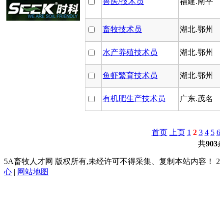
兽医/技术员
福建.南平
畜牧技术员
湖北.鄂州
水产养殖技术员
湖北.鄂州
鱼虾繁育技术员
湖北.鄂州
有机肥生产技术员
广东.茂名
首页
上页
1
2
3
4
5
共
903
5A畜牧人才网 版权所有,未经许可不得采集、复制本站内容！ 2003
心
|
网站地图